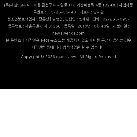
(주)채널5코리아 | 서울 금천구 디지털로 178 가산퍼블릭 A동 1824호 | 사업자등
록번호 : 113-86-36448 | 대표자 : 명세환
청소년보호책임자 : 장은성 | 발행인, 편집인 : 명세환 | 전화 : 02-866-9957
등록번호 : 서울특별시 아 01366 | 등록일 : 2010년 10월 40일 | 제보메일 :
news@e4ds.com
본 콘텐츠의 저작권은 e4ds뉴스 또는 제공처에 있으며 이를 무단 이용하는 경우
저작권법 등에 따라 법적책임을 질 수 있습니다.
Copyright ©
2026
e4ds News. All Rights Reserved