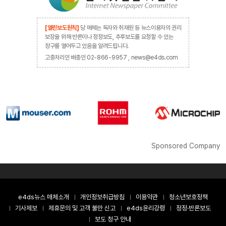
[열린보도원칙]
당 매체는 독자와 취재원 등 뉴스이용자의 권리
보장을 위해 반론이나 정정보도, 추후보도를 요청할 수 있는
창구를 열어두고 있음을 알려드립니다.
고충처리인 배종인 02-866-9957 , news@e4ds.com
Sponsored Company
e4ds뉴스 매체소개
개인정보취급방침
이용약관
청소년보호정책
기사제보
제휴문의 및 고객 불만 신고
e4ds윤리강령
정정·반론보도
보도 청구 안내