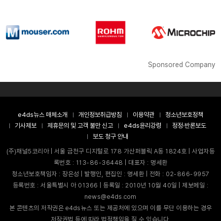
Sponsored Company
e4ds뉴스 매체소개
개인정보취급방침
이용약관
청소년보호정책
기사제보
제휴문의 및 고객 불만 신고
e4ds윤리강령
정정·반론보도
보도 청구 안내
(주)채널5코리아 | 서울 금천구 디지털로 178 가산퍼블릭 A동 1824호 | 사업자등
록번호 : 113-86-36448 | 대표자 : 명세환
청소년보호책임자 : 장은성 | 발행인, 편집인 : 명세환 | 전화 : 02-866-9957
등록번호 : 서울특별시 아 01366 | 등록일 : 2010년 10월 40일 | 제보메일 :
news@e4ds.com
본 콘텐츠의 저작권은 e4ds뉴스 또는 제공처에 있으며 이를 무단 이용하는 경우
저작권법 등에 따라 법적책임을 질 수 있습니다.