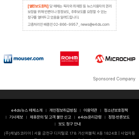
[열린보도원칙]
당 매체는 독자와 취재원 등 뉴스이용자의 권리
보장을 위해 반론이나 정정보도, 추후보도를 요청할 수 있는
창구를 열어두고 있음을 알려드립니다.
고충처리인 배종인 02-866-9957 , news@e4ds.com
Sponsored Company
e4ds뉴스 매체소개
개인정보취급방침
이용약관
청소년보호정책
기사제보
제휴문의 및 고객 불만 신고
e4ds윤리강령
정정·반론보도
보도 청구 안내
(주)채널5코리아 | 서울 금천구 디지털로 178 가산퍼블릭 A동 1824호 | 사업자등