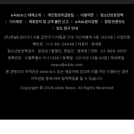
e4ds뉴스 매체소개
개인정보취급방침
이용약관
청소년보호정책
기사제보
제휴문의 및 고객 불만 신고
e4ds윤리강령
정정·반론보도
보도 청구 안내
(주)채널5코리아 | 서울 금천구 디지털로 178 가산퍼블릭 A동 1824호 | 사업자등
록번호 : 113-86-36448 | 대표자 : 명세환
청소년보호책임자 : 장은성 | 발행인, 편집인 : 명세환 | 전화 : 02-866-9957
등록번호 : 서울특별시 아 01366 | 등록일 : 2010년 10월 40일 | 제보메일 :
news@e4ds.com
본 콘텐츠의 저작권은 e4ds뉴스 또는 제공처에 있으며 이를 무단 이용하는 경우
저작권법 등에 따라 법적책임을 질 수 있습니다.
Copyright ©
2026
e4ds News. All Rights Reserved