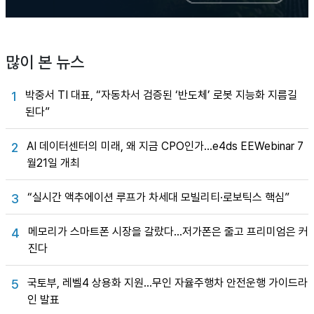
많이 본 뉴스
박중서 TI 대표, “자동차서 검증된 ‘반도체’ 로봇 지능화 지름길
1
된다”
AI 데이터센터의 미래, 왜 지금 CPO인가…e4ds EEWebinar 7
2
월21일 개최
“실시간 액추에이션 루프가 차세대 모빌리티·로보틱스 핵심”
3
메모리가 스마트폰 시장을 갈랐다…저가폰은 줄고 프리미엄은 커
4
진다
국토부, 레벨4 상용화 지원…무인 자율주행차 안전운행 가이드라
5
인 발표