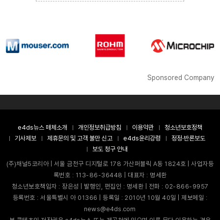
Sponsored Company
e4ds뉴스 매체소개
개인정보취급방침
이용약관
청소년보호정책
기사제보
제휴문의 및 고객 불만 신고
e4ds윤리강령
정정·반론보도
보도 청구 안내
(주)채널5코리아 | 서울 금천구 디지털로 178 가산퍼블릭 A동 1824호 | 사업자등
록번호 : 113-86-36448 | 대표자 : 명세환
청소년보호책임자 : 장은성 | 발행인, 편집인 : 명세환 | 전화 : 02-866-9957
등록번호 : 서울특별시 아 01366 | 등록일 : 2010년 10월 40일 | 제보메일 :
news@e4ds.com