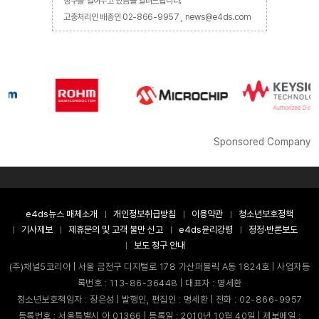
창구를 열어두고 있음을 알려드립니다.
고충처리인 배종인 02-866-9957 , news@e4ds.com
Sponsored Company
e4ds뉴스 매체소개
개인정보취급방침
이용약관
청소년보호정책
기사제보
제휴문의 및 고객 불만 신고
e4ds윤리강령
정정·반론보도
보도 청구 안내
(주)채널5코리아 | 서울 금천구 디지털로 178 가산퍼블릭 A동 1824호 | 사업자등
록번호 : 113-86-36448 | 대표자 : 명세환
청소년보호책임자 : 장은성 | 발행인, 편집인 : 명세환 | 전화 : 02-866-9957
등록번호 : 서울특별시 아 01366 | 등록일 : 2010년 10월 40일 | 제보메일 :