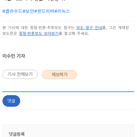
#
클라우드
#
보안
#
윈드리버
#
리눅스
본 기사에 대한 정정·반론·추후보도 청구는
보도 청구 안내
를, 그간 게재된
보도문은
정정·반론보도 모아보기
를 참고해 주세요.
이수민 기자
기사 전체보기
제보하기
댓글
댓글등록