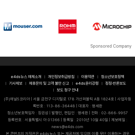
Sponsored Company
e4ds뉴스 매체소개
개인정보취급방침
이용약관
청소년보호정책
기사제보
제휴문의 및 고객 불만 신고
e4ds윤리강령
정정·반론보도
보도 청구 안내
(주)채널5코리아 | 서울 금천구 디지털로 178 가산퍼블릭 A동 1824호 | 사업자등
록번호 : 113-86-36448 | 대표자 : 명세환
청소년보호책임자 : 장은성 | 발행인, 편집인 : 명세환 | 전화 : 02-866-9957
등록번호 : 서울특별시 아 01366 | 등록일 : 2010년 10월 40일 | 제보메일 :
news@e4ds.com
본 콘텐츠의 저작권은 e4ds뉴스 또는 제공처에 있으며 이를 무단 이용하는 경우