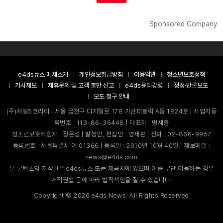
Sponsored Company
e4ds뉴스 매체소개
개인정보취급방침
이용약관
청소년보호정책
기사제보
제휴문의 및 고객 불만 신고
e4ds윤리강령
정정·반론보도
보도 청구 안내
(주)채널5코리아 | 서울 금천구 디지털로 178 가산퍼블릭 A동 1824호 | 사업자등
록번호 : 113-86-36448 | 대표자 : 명세환
청소년보호책임자 : 장은성 | 발행인, 편집인 : 명세환 | 전화 : 02-866-9957
등록번호 : 서울특별시 아 01366 | 등록일 : 2010년 10월 40일 | 제보메일 :
news@e4ds.com
본 콘텐츠의 저작권은 e4ds뉴스 또는 제공처에 있으며 이를 무단 이용하는 경우
저작권법 등에 따라 법적책임을 질 수 있습니다.
Copyright ©
2026
e4ds News. All Rights Reserved