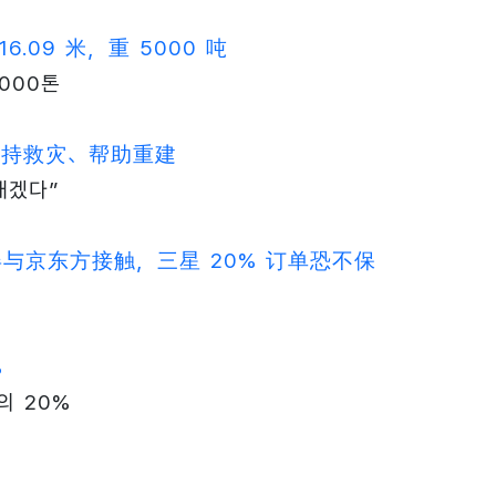
09 米，重 5000 吨
,000톤
支持救灾、帮助重建
태겠다”
示屏与京东方接触，三星 20% 订单恐不保
%
의 20%