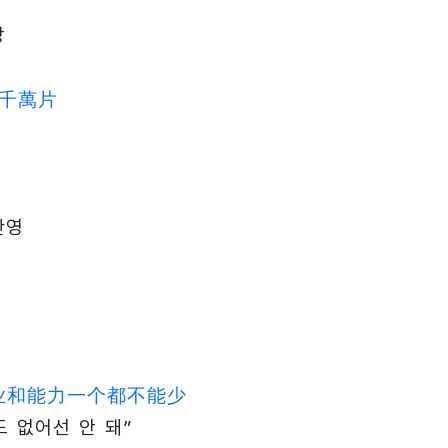
장
逾千萬片
반영
业和能力一个都不能少
도 없어선 안 돼”