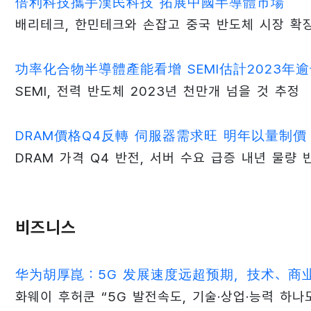
倍利科技攜手漢民科技 拓展中國半導體市場
배리테크, 한민테크와 손잡고 중국 반도체 시장 확
功率化合物半導體產能看增 SEMI估計2023年
SEMI, 전력 반도체 2023년 천만개 넘을 것 추정
DRAM價格Q4反轉 伺服器需求旺 明年以量制價
DRAM 가격 Q4 반전, 서버 수요 급증 내년 물량 
비즈니스
华为胡厚崑：5G 发展速度远超预期，技术、商
화웨이 후허쿤 “5G 발전속도, 기술·상업·능력 하나