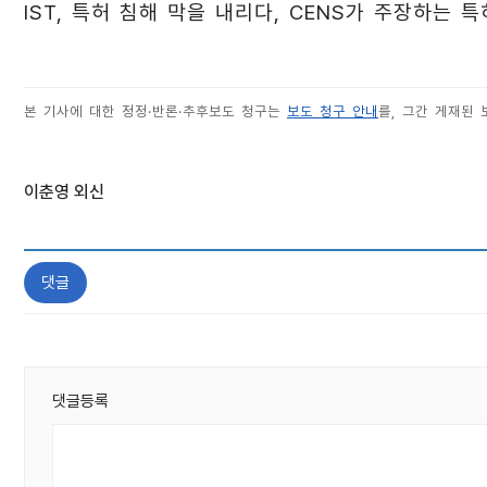
IST, 특허 침해 막을 내리다, CENS가 주장하는 
본 기사에 대한 정정·반론·추후보도 청구는
보도 청구 안내
를, 그간 게재된
이춘영 외신
댓글
댓글등록