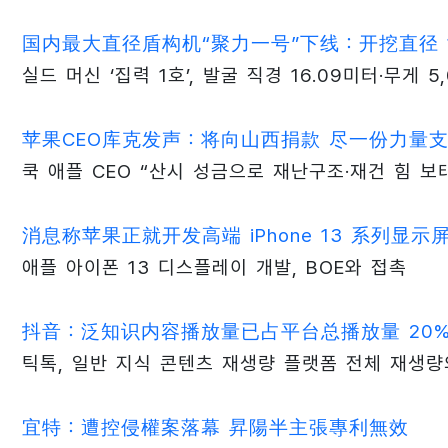
国内最大直径盾构机“聚力一号”下线：开挖直径 16.
실드 머신 ‘집력 1호’, 발굴 직경 16.09미터·무게 5
苹果CEO库克发声：将向山西捐款 尽一份力量
쿡 애플 CEO “산시 성금으로 재난구조·재건 힘 보
消息称苹果正就开发高端 iPhone 13 系列显
애플 아이폰 13 디스플레이 개발, BOE와 접촉
抖音：泛知识内容播放量已占平台总播放量 20
틱톡, 일반 지식 콘텐츠 재생량 플랫폼 전체 재생량
宜特：遭控侵權案落幕 昇陽半主張專利無效