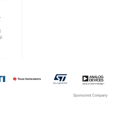
’
수
석
고
Sponsored Company