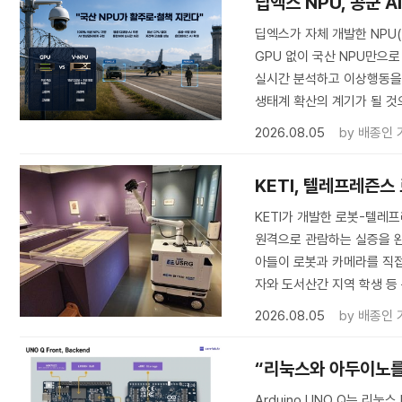
딥엑스 NPU, 공군 
딥엑스가 자체 개발한 NPU
GPU 없이 국산 NPU만으로
실시간 분석하고 이상행동을 탐
생태계 확산의 계기가 될 것
2026.08.05
by
배종인 
KETI, 텔레프레즌스
KETI가 개발한 로봇-텔
원격으로 관람하는 실증을 완료
아들이 로봇과 카메라를 직접
자와 도서산간 지역 학생 등
2026.08.05
by
배종인 
“리눅스와 아두이노를 한
Arduino UNO Q는 리눅