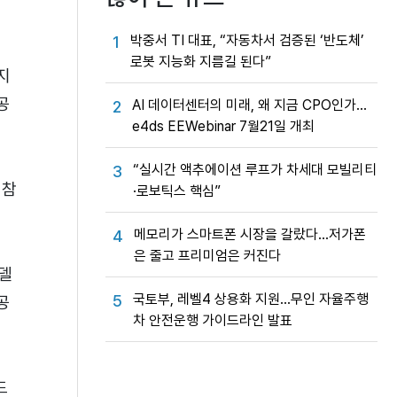
박중서 TI 대표, “자동차서 검증된 ‘반도체’
1
로봇 지능화 지름길 된다”
지
공
AI 데이터센터의 미래, 왜 지금 CPO인가…
2
e4ds EEWebinar 7월21일 개최
“실시간 액추에이션 루프가 차세대 모빌리티
3
 참
·로보틱스 핵심”
메모리가 스마트폰 시장을 갈랐다…저가폰
4
은 줄고 프리미엄은 커진다
델
국토부, 레벨4 상용화 지원…무인 자율주행
5
공
차 안전운행 가이드라인 발표
드