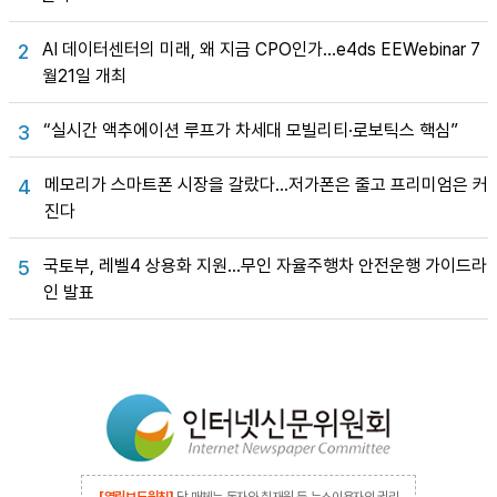
AI 데이터센터의 미래, 왜 지금 CPO인가…e4ds EEWebinar 7
2
월21일 개최
“실시간 액추에이션 루프가 차세대 모빌리티·로보틱스 핵심”
3
메모리가 스마트폰 시장을 갈랐다…저가폰은 줄고 프리미엄은 커
4
진다
국토부, 레벨4 상용화 지원…무인 자율주행차 안전운행 가이드라
5
인 발표
[열린보도원칙]
당 매체는 독자와 취재원 등 뉴스이용자의 권리