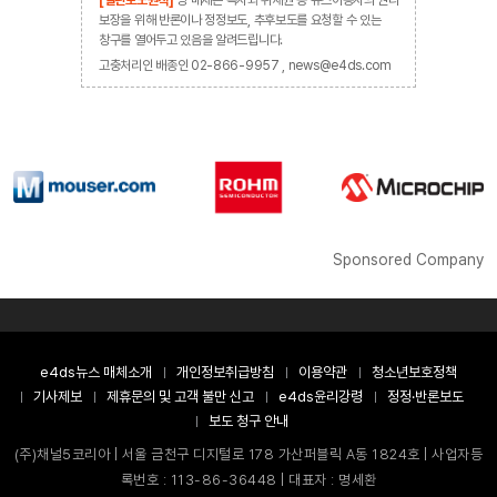
보장을 위해 반론이나 정정보도, 추후보도를 요청할 수 있는
창구를 열어두고 있음을 알려드립니다.
고충처리인 배종인 02-866-9957 , news@e4ds.com
Sponsored Company
e4ds뉴스 매체소개
개인정보취급방침
이용약관
청소년보호정책
기사제보
제휴문의 및 고객 불만 신고
e4ds윤리강령
정정·반론보도
보도 청구 안내
(주)채널5코리아 | 서울 금천구 디지털로 178 가산퍼블릭 A동 1824호 | 사업자등
록번호 : 113-86-36448 | 대표자 : 명세환