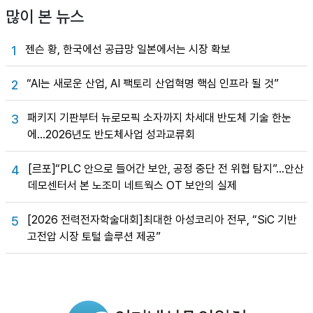
많이 본 뉴스
젠슨 황, 한국에선 공급망 일본에서는 시장 확보
1
“AI는 새로운 산업, AI 팩토리 산업혁명 핵심 인프라 될 것”
2
패키지 기판부터 뉴로모픽 소자까지 차세대 반도체 기술 한눈
3
에…2026년도 반도체사업 성과교류회
[르포]“PLC 안으로 들어간 보안, 공정 중단 전 위협 탐지”…안산
4
데모센터서 본 노조미 네트웍스 OT 보안의 실제
[2026 전력전자학술대회]최대한 아성코리아 전무, “SiC 기반
5
고전압 시장 토털 솔루션 제공”