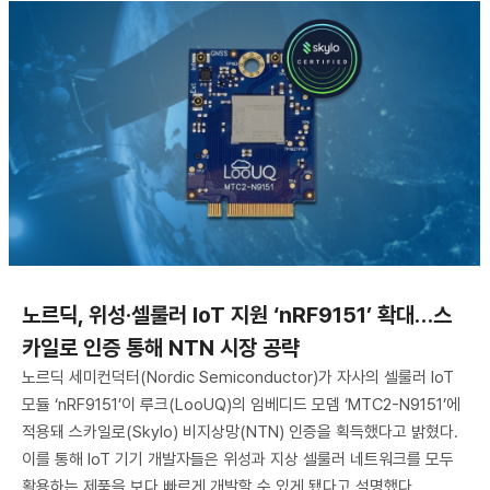
노르딕, 위성·셀룰러 IoT 지원 ‘nRF9151’ 확대…스
카일로 인증 통해 NTN 시장 공략
노르딕 세미컨덕터(Nordic Semiconductor)가 자사의 셀룰러 IoT
모듈 ‘nRF9151’이 루크(LooUQ)의 임베디드 모뎀 ‘MTC2-N9151’에
적용돼 스카일로(Skylo) 비지상망(NTN) 인증을 획득했다고 밝혔다.
이를 통해 IoT 기기 개발자들은 위성과 지상 셀룰러 네트워크를 모두
활용하는 제품을 보다 빠르게 개발할 수 있게 됐다고 설명했다.