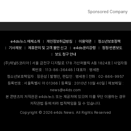
Sponsored Company
e4ds뉴스 매체소개
개인정보취급방침
이용약관
청소년보호정책
기사제보
제휴문의 및 고객 불만 신고
e4ds윤리강령
정정·반론보도
보도 청구 안내
(주)채널5코리아 | 서울 금천구 디지털로 178 가산퍼블릭 A동 1824호 | 사업자등
록번호 : 113-86-36448 | 대표자 : 명세환
청소년보호책임자 : 장은성 | 발행인, 편집인 : 명세환 | 전화 : 02-866-9957
등록번호 : 서울특별시 아 01366 | 등록일 : 2010년 10월 40일 | 제보메일 :
news@e4ds.com
본 콘텐츠의 저작권은 e4ds뉴스 또는 제공처에 있으며 이를 무단 이용하는 경우
저작권법 등에 따라 법적책임을 질 수 있습니다.
Copyright ©
2026
e4ds News. All Rights Reserved