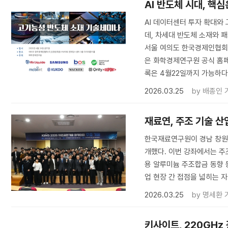
AI 반도체 시대, 핵
AI 데이터센터 투자 확대와
데, 차세대 반도체 소재와 
서울 여의도 한국경제인협회 
은 화학경제연구원 공식 홈페
록은 4월22일까지 가능하다
2026.03.25
by
배종인 
재료연, 주조 기술 산
한국재료연구원이 경남 창원 
개했다. 이번 강좌에서는 주
용 알루미늄 주조합금 동향 
업 현장 간 접점을 넓히는 
2026.03.25
by
명세환 
키사이트, 220GH