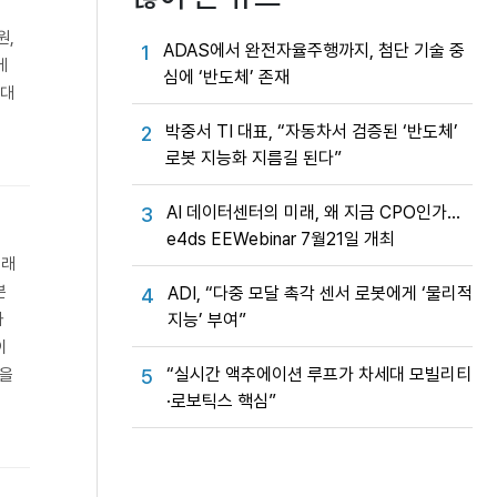
원,
ADAS에서 완전자율주행까지, 첨단 기술 중
1
에
심에 ‘반도체’ 존재
 대
박중서 TI 대표, “자동차서 검증된 ‘반도체’
2
로봇 지능화 지름길 된다”
AI 데이터센터의 미래, 왜 지금 CPO인가…
3
e4ds EEWebinar 7월21일 개최
거래
분
ADI, “다중 모달 촉각 센서 로봇에게 ‘물리적
4
지능’ 부여”
자
이
“실시간 액추에이션 루프가 차세대 모빌리티
5
업을
·로보틱스 핵심”