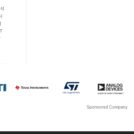
분석
시
검
T
장
Sponsored Company