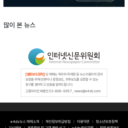
많이 본 뉴스
[열린보도원칙]
당 매체는 독자와 취재원 등 뉴스이용자의 권리
보장을 위해 반론이나 정정보도, 추후보도를 요청할 수 있는
창구를 열어두고 있음을 알려드립니다.
고충처리인 배종인 02-866-9957 , news@e4ds.com
e4ds뉴스 매체소개
개인정보취급방침
이용약관
청소년보호정책
기사제보
제휴문의 및 고객 불만 신고
e4ds윤리강령
정정·반론보도