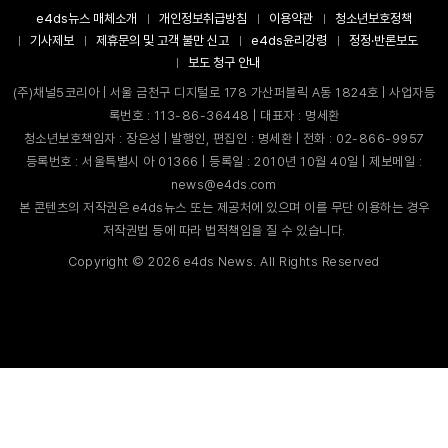
e4ds뉴스 매체소개
개인정보취급방침
이용약관
청소년보호정책
기사제보
제휴문의 및 고객 불만 신고
e4ds윤리강령
정정·반론보도
보도 청구 안내
(주)채널5코리아 | 서울 금천구 디지털로 178 가산퍼블릭 A동 1824호 | 사업자등
록번호 : 113-86-36448 | 대표자 : 명세환
청소년보호책임자 : 장은성 | 발행인, 편집인 : 명세환 | 전화 : 02-866-9957
등록번호 : 서울특별시 아 01366 | 등록일 : 2010년 10월 40일 | 제보메일 :
news@e4ds.com
본 콘텐츠의 저작권은 e4ds뉴스 또는 제공처에 있으며 이를 무단 이용하는 경우
저작권법 등에 따라 법적책임을 질 수 있습니다.
Copyright ©
2026
e4ds News. All Rights Reserved