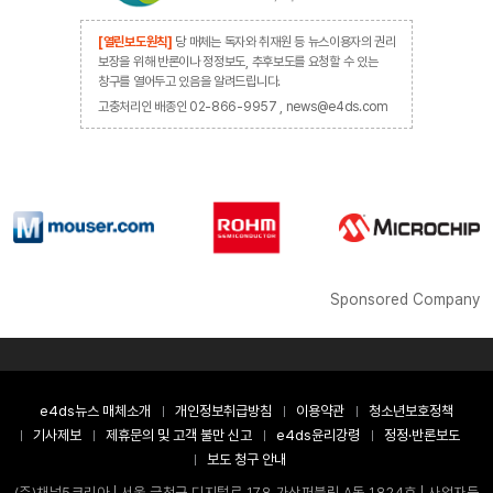
[열린보도원칙]
당 매체는 독자와 취재원 등 뉴스이용자의 권리
보장을 위해 반론이나 정정보도, 추후보도를 요청할 수 있는
창구를 열어두고 있음을 알려드립니다.
고충처리인 배종인 02-866-9957 , news@e4ds.com
Sponsored Company
e4ds뉴스 매체소개
개인정보취급방침
이용약관
청소년보호정책
기사제보
제휴문의 및 고객 불만 신고
e4ds윤리강령
정정·반론보도
보도 청구 안내
(주)채널5코리아 | 서울 금천구 디지털로 178 가산퍼블릭 A동 1824호 | 사업자등