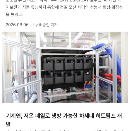
지보전과 자동 튜닝까지 통합해 정밀 모션 제어의 성능·신뢰성·확장성
을 높였다.
2026.08.06
by
배종인 기자
기계연, 저온 폐열로 냉방 가능한 차세대 히트펌프 개
발