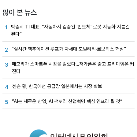
많이 본 뉴스
박중서 TI 대표, “자동차서 검증된 ‘반도체’ 로봇 지능화 지름길
1
된다”
“실시간 액추에이션 루프가 차세대 모빌리티·로보틱스 핵심”
2
메모리가 스마트폰 시장을 갈랐다…저가폰은 줄고 프리미엄은 커
3
진다
젠슨 황, 한국에선 공급망 일본에서는 시장 확보
4
“AI는 새로운 산업, AI 팩토리 산업혁명 핵심 인프라 될 것”
5