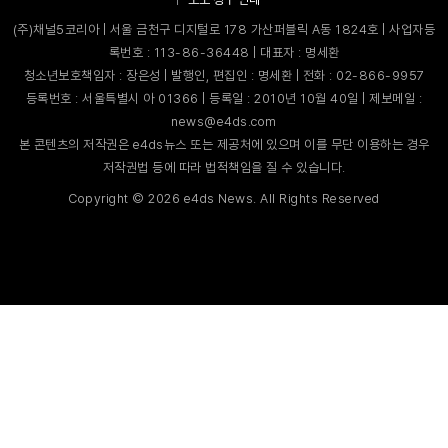
(주)채널5코리아 | 서울 금천구 디지털로 178 가산퍼블릭 A동 1824호 | 사업자등
록번호 : 113-86-36448 | 대표자 : 명세환
청소년보호책임자 : 장은성 | 발행인, 편집인 : 명세환 | 전화 : 02-866-9957
등록번호 : 서울특별시 아 01366 | 등록일 : 2010년 10월 40일 | 제보메일 :
news@e4ds.com
본 콘텐츠의 저작권은 e4ds뉴스 또는 제공처에 있으며 이를 무단 이용하는 경우
저작권법 등에 따라 법적책임을 질 수 있습니다.
Copyright ©
2026
e4ds News. All Rights Reserved