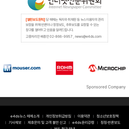
[열린보도원칙]
당 매체는 독자와 취재원 등 뉴스이용자의 권리
보장을 위해 반론이나 정정보도, 추후보도를 요청할 수 있는
창구를 열어두고 있음을 알려드립니다.
고충처리인 배종인 02-866-9957 , news@e4ds.com
Sponsored Company
e4ds뉴스 매체소개
개인정보취급방침
이용약관
청소년보호정책
기사제보
제휴문의 및 고객 불만 신고
e4ds윤리강령
정정·반론보도
보도 청구 안내