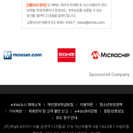
[열린보도원칙]
당 매체는 독자와 취재원 등 뉴스이용자의 권리
보장을 위해 반론이나 정정보도, 추후보도를 요청할 수 있는
창구를 열어두고 있음을 알려드립니다.
고충처리인 배종인 02-866-9957 , news@e4ds.com
Sponsored Company
e4ds뉴스 매체소개
개인정보취급방침
이용약관
청소년보호정책
기사제보
제휴문의 및 고객 불만 신고
e4ds윤리강령
정정·반론보도
보도 청구 안내
(주)채널5코리아 | 서울 금천구 디지털로 178 가산퍼블릭 A동 1824호 | 사업자등