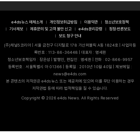
e4ds뉴스 매체소개
개인정보취급방침
이용약관
청소년보호정책
기사제보
제휴문의 및 고객 불만 신고
e4ds윤리강령
정정·반론보도
보도 청구 안내
(주)채널5코리아 | 서울 금천구 디지털로 178 가산퍼블릭 A동 1824호 | 사업자등
록번호 : 113-86-36448 | 대표자 : 명세환
청소년보호책임자 : 장은성 | 발행인, 편집인 : 명세환 | 전화 : 02-866-9957
등록번호 : 서울특별시 아 01366 | 등록일 : 2010년 10월 40일 | 제보메일 :
news@e4ds.com
본 콘텐츠의 저작권은 e4ds뉴스 또는 제공처에 있으며 이를 무단 이용하는 경우
저작권법 등에 따라 법적책임을 질 수 있습니다.
Copyright ©
2026
e4ds News. All Rights Reserved