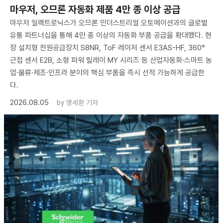
마우저, 오므론 자동화 제품 4만 종 이상 공급
마우저 일렉트로닉스가 오므론 인더스트리얼 오토메이션과의 글로벌
유통 파트너십을 통해 4만 종 이상의 자동화 부품 공급을 확대했다. 현
장 설치형 전원공급장치 S8NR, ToF 레이저 센서 E3AS-HF, 360°
근접 센서 E2B, 소형 파워 릴레이 MY 시리즈 등 산업자동화·스마트 농
업·물류·제조·인프라 분야의 핵심 부품을 즉시 선적 가능하게 공급한
다.
2026.08.05
by
명세환 기자