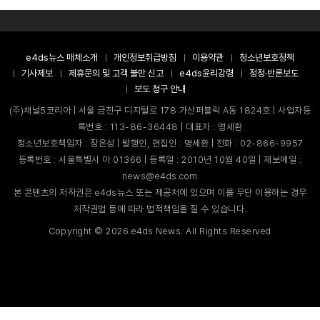
e4ds뉴스 매체소개
개인정보취급방침
이용약관
청소년보호정책
기사제보
제휴문의 및 고객 불만 신고
e4ds윤리강령
정정·반론보도
보도 청구 안내
(주)채널5코리아 | 서울 금천구 디지털로 178 가산퍼블릭 A동 1824호 | 사업자등
록번호 : 113-86-36448 | 대표자 : 명세환
청소년보호책임자 : 장은성 | 발행인, 편집인 : 명세환 | 전화 : 02-866-9957
등록번호 : 서울특별시 아 01366 | 등록일 : 2010년 10월 40일 | 제보메일 :
news@e4ds.com
본 콘텐츠의 저작권은 e4ds뉴스 또는 제공처에 있으며 이를 무단 이용하는 경우
저작권법 등에 따라 법적책임을 질 수 있습니다.
Copyright ©
2026
e4ds News. All Rights Reserved