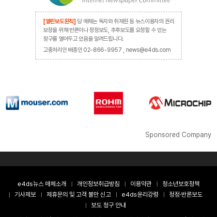
[열린보도원칙]
당 매체는 독자와 취재원 등 뉴스이용자의 권리
보장을 위해 반론이나 정정보도, 추후보도를 요청할 수 있는
창구를 열어두고 있음을 알려드립니다.
고충처리인 배종인 02-866-9957 , news@e4ds.com
Sponsored Company
e4ds뉴스 매체소개
개인정보취급방침
이용약관
청소년보호정책
기사제보
제휴문의 및 고객 불만 신고
e4ds윤리강령
정정·반론보도
보도 청구 안내