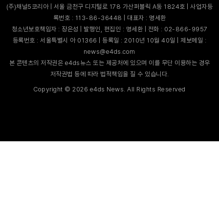
(주)채널5코리아 | 서울 금천구 디지털로 178 가산퍼블릭 A동 1824호 | 사업자등
록번호 : 113-86-36448 | 대표자 : 명세환
청소년보호책임자 : 장은성 | 발행인, 편집인 : 명세환 | 전화 : 02-866-9957
등록번호 : 서울특별시 아 01366 | 등록일 : 2010년 10월 40일 | 제보메일 :
news@e4ds.com
본 콘텐츠의 저작권은 e4ds뉴스 또는 제공처에 있으며 이를 무단 이용하는 경우
저작권법 등에 따라 법적책임을 질 수 있습니다.
Copyright ©
2026
e4ds News. All Rights Reserved