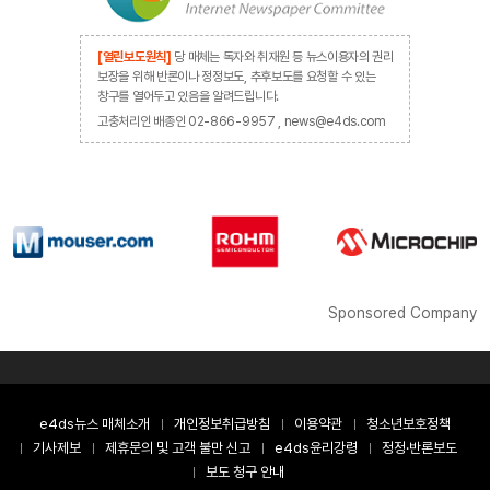
[열린보도원칙]
당 매체는 독자와 취재원 등 뉴스이용자의 권리
보장을 위해 반론이나 정정보도, 추후보도를 요청할 수 있는
창구를 열어두고 있음을 알려드립니다.
고충처리인 배종인 02-866-9957 , news@e4ds.com
Sponsored Company
e4ds뉴스 매체소개
개인정보취급방침
이용약관
청소년보호정책
기사제보
제휴문의 및 고객 불만 신고
e4ds윤리강령
정정·반론보도
보도 청구 안내