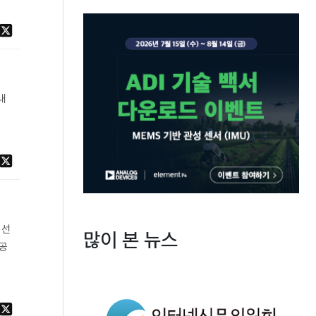
내
 선
많이 본 뉴스
 공