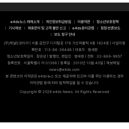
e4ds뉴스 매체소개
개인정보취급방침
이용약관
청소년보호정책
기사제보
제휴문의 및 고객 불만 신고
e4ds윤리강령
정정·반론보도
보도 청구 안내
(주)채널5코리아 | 서울 금천구 디지털로 178 가산퍼블릭 A동 1824호 | 사업자등
록번호 : 113-86-36448 | 대표자 : 명세환
청소년보호책임자 : 장은성 | 발행인, 편집인 : 명세환 | 전화 : 02-866-9957
등록번호 : 서울특별시 아 01366 | 등록일 : 2010년 10월 40일 | 제보메일 :
news@e4ds.com
본 콘텐츠의 저작권은 e4ds뉴스 또는 제공처에 있으며 이를 무단 이용하는 경우
저작권법 등에 따라 법적책임을 질 수 있습니다.
Copyright ©
2026
e4ds News. All Rights Reserved