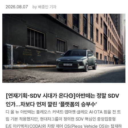
2026.08.07
by
배종인 기자
[연재기획-SDV 시대가 온다①]아반떼는 정말 SDV
인가…차보다 먼저 깔린 ‘플랫폼의 승부수’
디 올 뉴 아반떼는 플레오스 커넥트·앱마켓·글레오 AI·OTA 등을 전 트
림 기본 적용했지만, 현대차그룹이 정의한 SDV 핵심인 중앙집중형
E/E 아키텍처(CODA)와 차량 제어 OS(Pleos Vehicle OS)는 탑재하