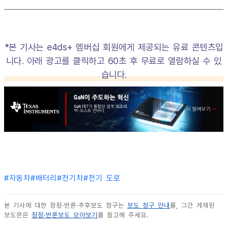
*본 기사는 e4ds+ 멤버십 회원에게 제공되는 유료 콘텐츠입
니다. 아래 광고를 클릭하고 60초 후 무료로 열람하실 수 있
습니다.
#
자동차
#
배터리
#
전기차
#
전기 도로
본 기사에 대한 정정·반론·추후보도 청구는
보도 청구 안내
를, 그간 게재된
보도문은
정정·반론보도 모아보기
를 참고해 주세요.