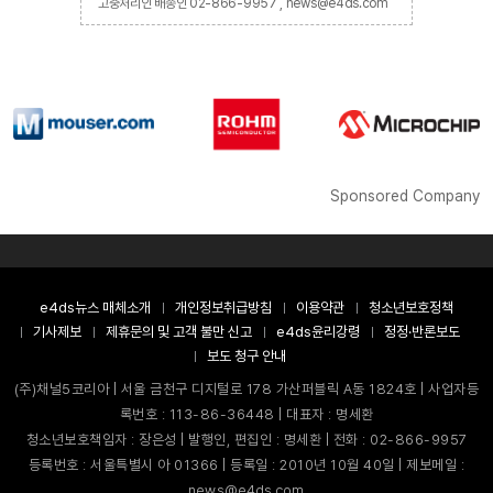
고충처리인 배종인 02-866-9957 , news@e4ds.com
Sponsored Company
e4ds뉴스 매체소개
개인정보취급방침
이용약관
청소년보호정책
기사제보
제휴문의 및 고객 불만 신고
e4ds윤리강령
정정·반론보도
보도 청구 안내
(주)채널5코리아 | 서울 금천구 디지털로 178 가산퍼블릭 A동 1824호 | 사업자등
록번호 : 113-86-36448 | 대표자 : 명세환
청소년보호책임자 : 장은성 | 발행인, 편집인 : 명세환 | 전화 : 02-866-9957
등록번호 : 서울특별시 아 01366 | 등록일 : 2010년 10월 40일 | 제보메일 :
news@e4ds.com