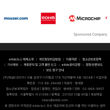
Sponsored Company
e4ds뉴스 매체소개
개인정보취급방침
이용약관
청소년보호정책
기사제보
제휴문의 및 고객 불만 신고
e4ds윤리강령
정정·반론보도
보도 청구 안내
(주)채널5코리아 | 서울 금천구 디지털로 178 가산퍼블릭 A동 1824호 | 사업자등
록번호 : 113-86-36448 | 대표자 : 명세환
청소년보호책임자 : 장은성 | 발행인, 편집인 : 명세환 | 전화 : 02-866-9957
등록번호 : 서울특별시 아 01366 | 등록일 : 2010년 10월 40일 | 제보메일 :
news@e4ds.com
본 콘텐츠의 저작권은 e4ds뉴스 또는 제공처에 있으며 이를 무단 이용하는 경우