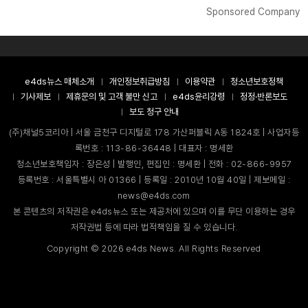
Sponsored Company
e4ds뉴스 매체소개
개인정보취급방침
이용약관
청소년보호정책
기사제보
제휴문의 및 고객 불만 신고
e4ds윤리강령
정정·반론보도
보도 청구 안내
(주)채널5코리아 | 서울 금천구 디지털로 178 가산퍼블릭 A동 1824호 | 사업자등
록번호 : 113-86-36448 | 대표자 : 명세환
청소년보호책임자 : 장은성 | 발행인, 편집인 : 명세환 | 전화 : 02-866-9957
등록번호 : 서울특별시 아 01366 | 등록일 : 2010년 10월 40일 | 제보메일 :
news@e4ds.com
본 콘텐츠의 저작권은 e4ds뉴스 또는 제공처에 있으며 이를 무단 이용하는 경우
저작권법 등에 따라 법적책임을 질 수 있습니다.
Copyright ©
2026
e4ds News. All Rights Reserved