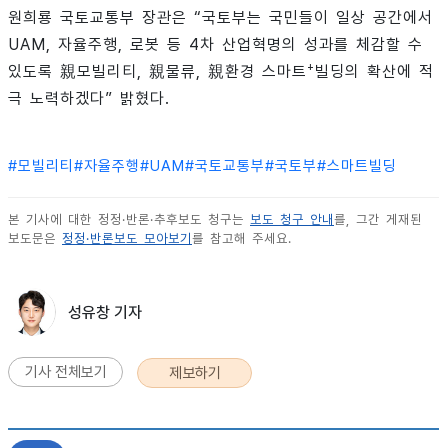
원희룡 국토교통부 장관은 “국토부는 국민들이 일상 공간에서
UAM, 자율주행, 로봇 등 4차 산업혁명의 성과를 체감할 수
+
있도록 親모빌리티, 親물류, 親환경 스마트
빌딩의 확산에 적
극 노력하겠다” 밝혔다.
#
모빌리티
#
자율주행
#
UAM
#
국토교통부
#
국토부
#
스마트빌딩
본 기사에 대한 정정·반론·추후보도 청구는
보도 청구 안내
를, 그간 게재된
보도문은
정정·반론보도 모아보기
를 참고해 주세요.
성유창 기자
기사 전체보기
제보하기