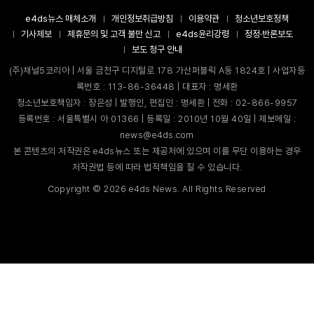
e4ds뉴스 매체소개
개인정보취급방침
이용약관
청소년보호정책
기사제보
제휴문의 및 고객 불만 신고
e4ds윤리강령
정정·반론보도
보도 청구 안내
(주)채널5코리아 | 서울 금천구 디지털로 178 가산퍼블릭 A동 1824호 | 사업자등
록번호 : 113-86-36448 | 대표자 : 명세환
청소년보호책임자 : 장은성 | 발행인, 편집인 : 명세환 | 전화 : 02-866-9957
등록번호 : 서울특별시 아 01366 | 등록일 : 2010년 10월 40일 | 제보메일 :
news@e4ds.com
본 콘텐츠의 저작권은 e4ds뉴스 또는 제공처에 있으며 이를 무단 이용하는 경우
저작권법 등에 따라 법적책임을 질 수 있습니다.
Copyright ©
2026
e4ds News. All Rights Reserved