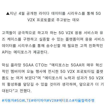
▲지난 4월 공개한
라이다 데이터를 시리우스를 통해 5G
V2X 프로토콜로 주고받는 데모
고객들이 궁극적으로 하고자 하는 5G V2X 응용 서비스와 유
즈 케이스를 구현하고 실증할 수 있는 플랫폼이며 응용 서비스
데이터를 시리우스를 통해 송수신할 때 필요한 고객 친화적인
API는 에티포스가 제공한다.
막심 플라망 5GAA CTO는 “에티포스는 5GAA의 매우 혁신
적인 멤버이며 오늘 행사에 전시한 5G V2X 프로토타입 플랫
폼도 눈 여겨 보았다”며 “에티포스의 노력과 성과가 5G V2X
의 활성화를 앞당길 수 있을 것이라 생각하며, 앞으로가 더 기
대된다”고 전했다.
#
자동차
#
5G
#
LTE
#
와이파이
#
V2X
#
에티포스
#
자율협력주행