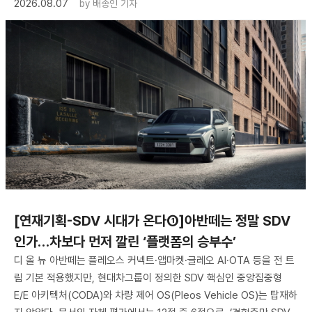
2026.08.07
by
배종인 기자
[연재기획-SDV 시대가 온다①]아반떼는 정말 SDV
인가…차보다 먼저 깔린 ‘플랫폼의 승부수’
디 올 뉴 아반떼는 플레오스 커넥트·앱마켓·글레오 AI·OTA 등을 전 트
림 기본 적용했지만, 현대차그룹이 정의한 SDV 핵심인 중앙집중형
E/E 아키텍처(CODA)와 차량 제어 OS(Pleos Vehicle OS)는 탑재하