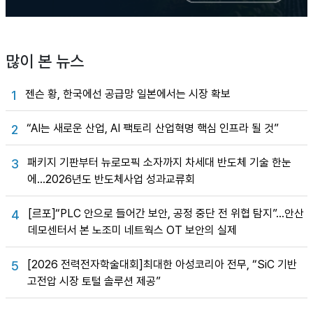
많이 본 뉴스
젠슨 황, 한국에선 공급망 일본에서는 시장 확보
1
“AI는 새로운 산업, AI 팩토리 산업혁명 핵심 인프라 될 것”
2
패키지 기판부터 뉴로모픽 소자까지 차세대 반도체 기술 한눈
3
에…2026년도 반도체사업 성과교류회
[르포]“PLC 안으로 들어간 보안, 공정 중단 전 위협 탐지”…안산
4
데모센터서 본 노조미 네트웍스 OT 보안의 실제
[2026 전력전자학술대회]최대한 아성코리아 전무, “SiC 기반
5
고전압 시장 토털 솔루션 제공”