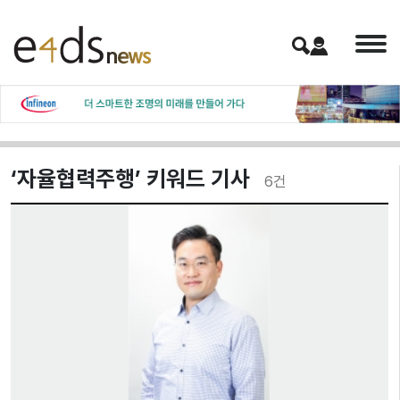
‘자율협력주행’ 키워드 기사
6
건