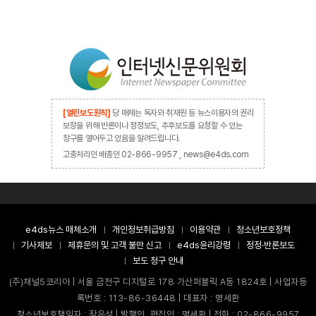
[열린보도원칙]
당 매체는 독자와 취재원 등 뉴스이용자의 권리
보장을 위해 반론이나 정정보도, 추후보도를 요청할 수 있는
창구를 열어두고 있음을 알려드립니다.
고충처리인 배종인 02-866-9957 , news@e4ds.com
e4ds뉴스 매체소개
개인정보취급방침
이용약관
청소년보호정책
기사제보
제휴문의 및 고객 불만 신고
e4ds윤리강령
정정·반론보도
보도 청구 안내
(주)채널5코리아 | 서울 금천구 디지털로 178 가산퍼블릭 A동 1824호 | 사업자등
록번호 : 113-86-36448 | 대표자 : 명세환
청소년보호책임자 : 장은성 | 발행인, 편집인 : 명세환 | 전화 : 02-866-9957