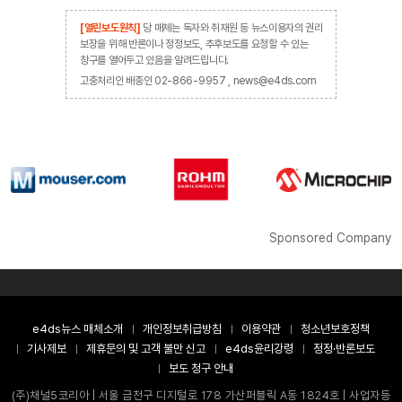
[열린보도원칙]
당 매체는 독자와 취재원 등 뉴스이용자의 권리
보장을 위해 반론이나 정정보도, 추후보도를 요청할 수 있는
창구를 열어두고 있음을 알려드립니다.
고충처리인 배종인 02-866-9957 , news@e4ds.com
Sponsored Company
e4ds뉴스 매체소개
개인정보취급방침
이용약관
청소년보호정책
기사제보
제휴문의 및 고객 불만 신고
e4ds윤리강령
정정·반론보도
보도 청구 안내
(주)채널5코리아 | 서울 금천구 디지털로 178 가산퍼블릭 A동 1824호 | 사업자등