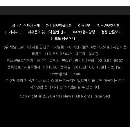
e4ds뉴스 매체소개
개인정보취급방침
이용약관
청소년보호정책
기사제보
제휴문의 및 고객 불만 신고
e4ds윤리강령
정정·반론보도
보도 청구 안내
(주)채널5코리아 | 서울 금천구 디지털로 178 가산퍼블릭 A동 1824호 | 사업자등
록번호 : 113-86-36448 | 대표자 : 명세환
청소년보호책임자 : 장은성 | 발행인, 편집인 : 명세환 | 전화 : 02-866-9957
등록번호 : 서울특별시 아 01366 | 등록일 : 2010년 10월 40일 | 제보메일 :
news@e4ds.com
본 콘텐츠의 저작권은 e4ds뉴스 또는 제공처에 있으며 이를 무단 이용하는 경우
저작권법 등에 따라 법적책임을 질 수 있습니다.
Copyright ©
2026
e4ds News. All Rights Reserved