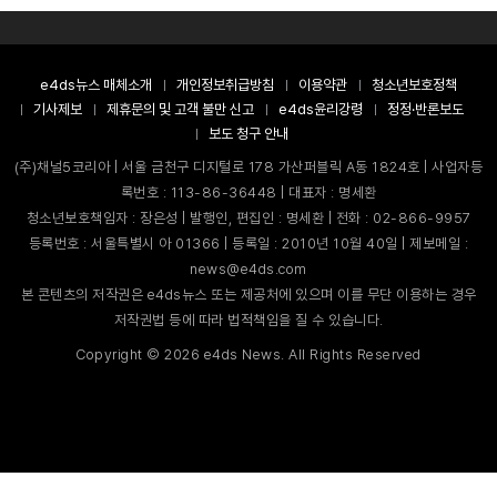
e4ds뉴스 매체소개
개인정보취급방침
이용약관
청소년보호정책
기사제보
제휴문의 및 고객 불만 신고
e4ds윤리강령
정정·반론보도
보도 청구 안내
(주)채널5코리아 | 서울 금천구 디지털로 178 가산퍼블릭 A동 1824호 | 사업자등
록번호 : 113-86-36448 | 대표자 : 명세환
청소년보호책임자 : 장은성 | 발행인, 편집인 : 명세환 | 전화 : 02-866-9957
등록번호 : 서울특별시 아 01366 | 등록일 : 2010년 10월 40일 | 제보메일 :
news@e4ds.com
본 콘텐츠의 저작권은 e4ds뉴스 또는 제공처에 있으며 이를 무단 이용하는 경우
저작권법 등에 따라 법적책임을 질 수 있습니다.
Copyright ©
2026
e4ds News. All Rights Reserved