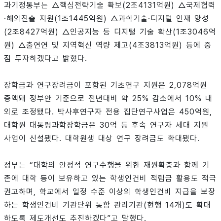
과기정통부는 △핵심전략기술 확보(2조4131억원) △국제협력
·해외진출 지원(1조1445억원) △과학기술·디지털 인재 양성
(2조8427억원) △인공지능 등 디지털 기술 확산(1조3046억
원) △출연연 및 지역혁신 역량 제고(4조3813억원) 등에 중
점 투자하겠다고 밝혔다.
장학금과 연구장려금이 포함된 기초연구 지원은 2,078억원
증액돼 정부안 기준으로 전년대비 약 25% 감소에서 10% 내
외로 조정됐다. 박사후연구자 전용 집단연구사업은 450억원,
대학원 대통령과학장학금은 30억 등 후속 연구자 세대 지원
사업이 신설됐다. 대학원생 대상 연구 장려금도 확대됐다.
정부는 “대학의 안정적 연구수행을 위한 재원확충과 함께 기
존에 대학 등이 보유하고 있는 학생인건비 적립금 활용도 적극
권고하며, 학교에서 일정 수준 이상의 학생인건비 지급을 보장
하는 학생인건비 기관단위 통합 관리기관(현행 14개)도 확대
하도록 제도개선도 추진하겠다”고 말했다.