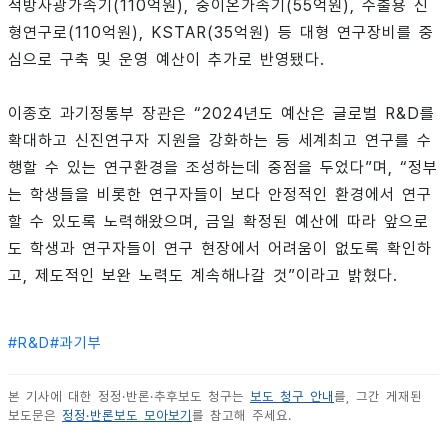
적방사광가속기(110억원), 중이온가속기(55억원), 수출용 신
형연구로(110억원), KSTAR(35억원) 등 대형 연구장비를 중
심으로 구축 및 운영 예산이 추가로 반영됐다.
이종호 과기정통부 장관은 “2024년도 예산은 글로벌 R&D를
확대하고 신진연구자 지원을 강화하는 등 세계최고 연구를 수
행할 수 있는 연구환경을 조성하는데 중점을 두었다”며, “정부
는 학생들을 비롯한 연구자들이 보다 안정적인 환경에서 연구
할 수 있도록 노력해왔으며, 금일 확정된 예산에 따라 앞으로
도 학생과 연구자들이 연구 현장에서 어려움이 없도록 확인하
고, 제도적인 보완 노력도 계속해나갈 것”이라고 밝혔다.
#
R&D
#
과기부
본 기사에 대한 정정·반론·추후보도 청구는
보도 청구 안내
를, 그간 게재된
보도문은
정정·반론보도 모아보기
를 참고해 주세요.