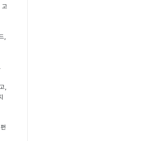
 고
드,
.
고,
지
 펀