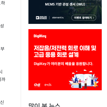
요하
신성
정부
시
기까
△신
많이 본 뉴스