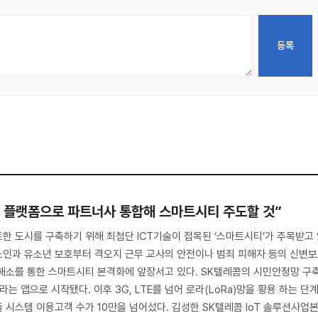
e) 플랫폼으로 파트너사 통합해 스마트시티 주도할 것”
한 도시를 구축하기 위해 최첨단 ICT기술이 접목된 ‘스마트시티’가 주목받고
 노인과 유소년 보호부터 격오지 근무 교사의 안전이나 범죄 피해자 등의 신변
해소를 통한 스마트시티 본격화에 앞장서고 있다. SK텔레콤의 시민안정망 구
’라는 앱으로 시작됐다. 이후 3G, LTE를 넘어 로라(LoRa)망을 황용 하는 단
 시스템 이용고객 수가 10만을 넘어섰다. 김성한 SK텔레콤 IoT 솔루션사업