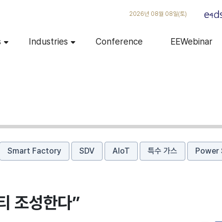
2026년 08월 08일(토)
s
Industries
Conference
EEWebinar
Smart Factory
SDV
AIoT
특수 가스
Power 
티 조성한다”