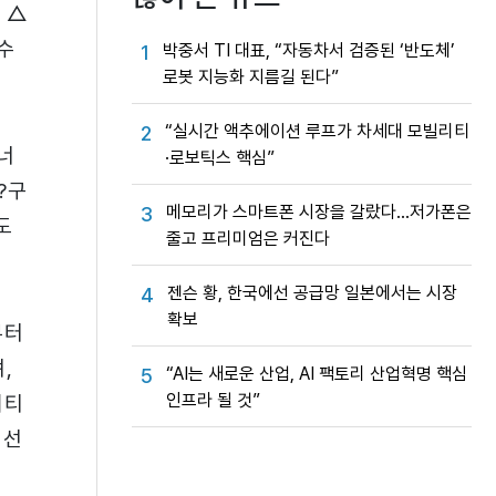
 △
수
박중서 TI 대표, “자동차서 검증된 ‘반도체’
1
로봇 지능화 지름길 된다”
“실시간 액추에이션 루프가 차세대 모빌리티
2
너
·로보틱스 핵심”
?구
메모리가 스마트폰 시장을 갈랐다…저가폰은
3
도
줄고 프리미엄은 커진다
젠슨 황, 한국에선 공급망 일본에서는 시장
4
확보
부터
,
“AI는 새로운 산업, AI 팩토리 산업혁명 핵심
5
인프라 될 것”
시티
 선