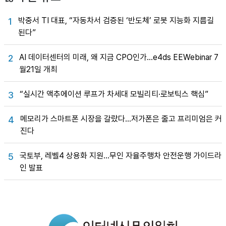
박중서 TI 대표, “자동차서 검증된 ‘반도체’ 로봇 지능화 지름길
1
된다”
AI 데이터센터의 미래, 왜 지금 CPO인가…e4ds EEWebinar 7
2
월21일 개최
“실시간 액추에이션 루프가 차세대 모빌리티·로보틱스 핵심”
3
메모리가 스마트폰 시장을 갈랐다…저가폰은 줄고 프리미엄은 커
4
진다
국토부, 레벨4 상용화 지원…무인 자율주행차 안전운행 가이드라
5
인 발표