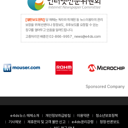
[열린보도원칙]
당 매체는 독자와 취재원 등 뉴스이용자의 권리
보장을 위해 반론이나 정정보도, 추후보도를 요청할 수 있는
창구를 열어두고 있음을 알려드립니다.
고충처리인 배종인 02-866-9957 , news@e4ds.com
Sponsored Company
e4ds뉴스 매체소개
개인정보취급방침
이용약관
청소년보호정책
기사제보
제휴문의 및 고객 불만 신고
e4ds윤리강령
정정·반론보도