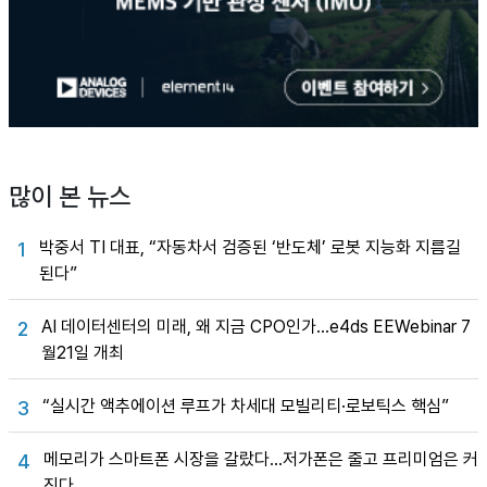
많이 본 뉴스
박중서 TI 대표, “자동차서 검증된 ‘반도체’ 로봇 지능화 지름길
1
된다”
AI 데이터센터의 미래, 왜 지금 CPO인가…e4ds EEWebinar 7
2
월21일 개최
“실시간 액추에이션 루프가 차세대 모빌리티·로보틱스 핵심”
3
메모리가 스마트폰 시장을 갈랐다…저가폰은 줄고 프리미엄은 커
4
진다