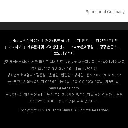
Sponsored Company
e4ds뉴스 매체소개
개인정보취급방침
이용약관
청소년보호정책
기사제보
제휴문의 및 고객 불만 신고
e4ds윤리강령
정정·반론보도
보도 청구 안내
(주)채널5코리아 | 서울 금천구 디지털로 178 가산퍼블릭 A동 1824호 | 사업자등
록번호 : 113-86-36448 | 대표자 : 명세환
청소년보호책임자 : 장은성 | 발행인, 편집인 : 명세환 | 전화 : 02-866-9957
등록번호 : 서울특별시 아 01366 | 등록일 : 2010년 10월 40일 | 제보메일 :
news@e4ds.com
본 콘텐츠의 저작권은 e4ds뉴스 또는 제공처에 있으며 이를 무단 이용하는 경우
저작권법 등에 따라 법적책임을 질 수 있습니다.
Copyright ©
2026
e4ds News. All Rights Reserved