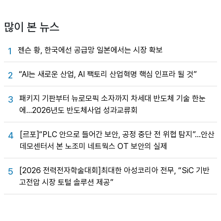
많이 본 뉴스
젠슨 황, 한국에선 공급망 일본에서는 시장 확보
1
“AI는 새로운 산업, AI 팩토리 산업혁명 핵심 인프라 될 것”
2
패키지 기판부터 뉴로모픽 소자까지 차세대 반도체 기술 한눈
3
에…2026년도 반도체사업 성과교류회
[르포]“PLC 안으로 들어간 보안, 공정 중단 전 위협 탐지”…안산
4
데모센터서 본 노조미 네트웍스 OT 보안의 실제
[2026 전력전자학술대회]최대한 아성코리아 전무, “SiC 기반
5
고전압 시장 토털 솔루션 제공”