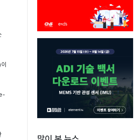
는
)이
e-
한
많이 본 뉴스