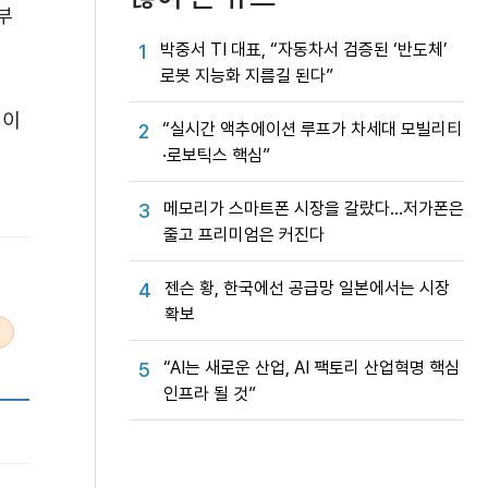
부
박중서 TI 대표, “자동차서 검증된 ‘반도체’
1
로봇 지능화 지름길 된다”
획이
“실시간 액추에이션 루프가 차세대 모빌리티
2
·로보틱스 핵심”
메모리가 스마트폰 시장을 갈랐다…저가폰은
3
줄고 프리미엄은 커진다
젠슨 황, 한국에선 공급망 일본에서는 시장
4
확보
“AI는 새로운 산업, AI 팩토리 산업혁명 핵심
5
인프라 될 것”