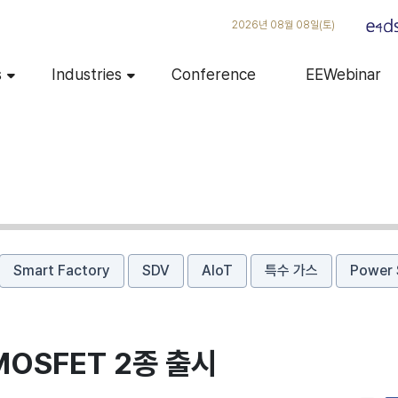
2026년 08월 08일(토)
s
Industries
Conference
EEWebinar
Smart Factory
SDV
AIoT
특수 가스
Power 
MOSFET 2종 출시