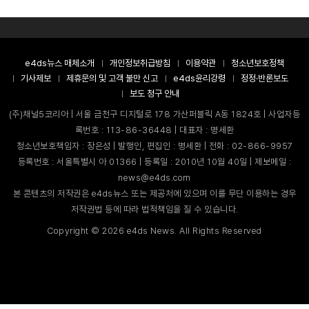
e4ds뉴스 매체소개
개인정보취급방침
이용약관
청소년보호정책
기사제보
제휴문의 및 고객 불만 신고
e4ds윤리강령
정정·반론보도
보도 청구 안내
(주)채널5코리아 | 서울 금천구 디지털로 178 가산퍼블릭 A동 1824호 | 사업자등
록번호 : 113-86-36448 | 대표자 : 명세환
청소년보호책임자 : 장은성 | 발행인, 편집인 : 명세환 | 전화 : 02-866-9957
등록번호 : 서울특별시 아 01366 | 등록일 : 2010년 10월 40일 | 제보메일 :
news@e4ds.com
본 콘텐츠의 저작권은 e4ds뉴스 또는 제공처에 있으며 이를 무단 이용하는 경우
저작권법 등에 따라 법적책임을 질 수 있습니다.
Copyright ©
2026
e4ds News. All Rights Reserved