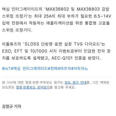
맥심 인터그레이티드의 ‘MAX38802 및 MAX38803 강압
스위칭 조정기’는 최대 25A의 최대 부하가 필요한 6.5~14V
입력 전원에서 작동하는 애플리케이션을 위한 통합형 고효율
스위칭 조정기다.
리틀휴즈의 ‘SLD5S 단방향 표면 실장 TVS 다이오드’는
ESD, EFT 및 10/1000 서지 이벤트로부터 민감한 전자 장
치를 보호하도록 설계됐고, AEC-Q101 인증을 받았다.
#
IoT
#
맥심 인터그레이티드
#
전력
#
마우저
#
아두이노
본 기사에 대한 정정·반론·추후보도 청구는
보도 청구 안내
를, 그간 게재된
보도문은
정정·반론보도 모아보기
를 참고해 주세요.
강정규 기자