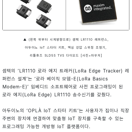
▲ (왼쪽 위부터 시계방향으로) 셈텍 LR1110 레퍼런스,
아두이노 IoT 스타터 키트, 맥심 강압 스위칭 조정기,
리틀휴즈 SLD5S TVS 다이오드 [사진=마우저]
셈텍의 ‘LR1110 로라 에지 트래커(LoRa Edge Tracker) 레
퍼런스 설계’는 ‘로라 베이직 모뎀-E(LoRa Basics
Modem-E)’ 임베디드 소프트웨어로 사전 프로그래밍이 된
로라 에지(LoRa Edge) LR1110 송수신기를 갖췄다.
아두이노의 ‘OPLÀ IoT 스타터 키트’는 사용자가 집이나 직장
주변의 장치에 연결하여 맞춤형 IoT 장치를 구축할 수 있는
프로그래밍 가능한 개방형 IoT 플랫폼이다.