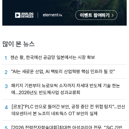
많이 본 뉴스
젠슨 황, 한국에선 공급망 일본에서는 시장 확보
1
“AI는 새로운 산업, AI 팩토리 산업혁명 핵심 인프라 될 것”
2
패키지 기판부터 뉴로모픽 소자까지 차세대 반도체 기술 한눈
3
에…2026년도 반도체사업 성과교류회
[르포]“PLC 안으로 들어간 보안, 공정 중단 전 위협 탐지”…안산
4
데모센터서 본 노조미 네트웍스 OT 보안의 실제
[2026 전력전자학술대회]최대한 아성코리아 전무, “SiC 기반
5