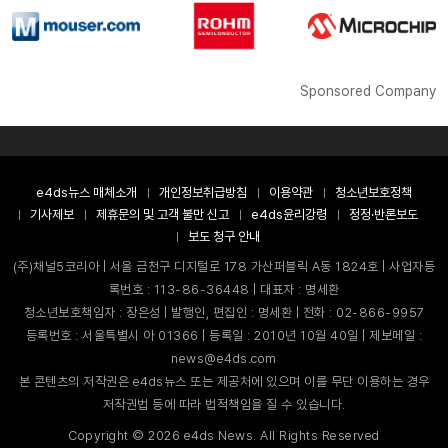
Sponsored Company
e4ds뉴스 매체소개
개인정보취급방침
이용약관
청소년보호정책
기사제보
제휴문의 및 고객 불만 신고
e4ds윤리강령
정정·반론보도
보도 청구 안내
(주)채널5코리아 | 서울 금천구 디지털로 178 가산퍼블릭 A동 1824호 | 사업자등
록번호 : 113-86-36448 | 대표자 : 명세환
청소년보호책임자 : 장은성 | 발행인, 편집인 : 명세환 | 전화 : 02-866-9957
등록번호 : 서울특별시 아 01366 | 등록일 : 2010년 10월 40일 | 제보메일 :
news@e4ds.com
본 콘텐츠의 저작권은 e4ds뉴스 또는 제공처에 있으며 이를 무단 이용하는 경우
저작권법 등에 따라 법적책임을 질 수 있습니다.
Copyright ©
2026
e4ds News. All Rights Reserved