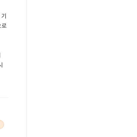
 기
으로
며
시