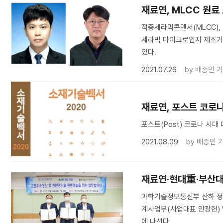
재료연, MLCC 원료
적층세라믹콘덴서(MLCC),
세라믹 마이크로입자 제조기
있다.
2021.07.26
by
배종인 
재료연, 포스트 코로나
포스트(Post) 코로나 시
2021.08.09
by
배종인 
재료연·현대重·부산대,
과학기술정보통신부 산하 정
계사업부(사업대표 안광헌) 
에 나선다.