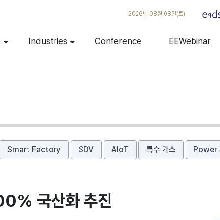
2026년 08월 08일(토)
s
Industries
Conference
EEWebinar
Smart Factory
SDV
AIoT
특수 가스
Power 
100% 국산화 추진