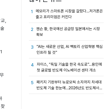
메모리가 스마트폰 시장을 갈랐다…저가폰은
1
줄고 프리미엄은 커진다
교,
기술
젠슨 황, 한국에선 공급망 일본에서는 시장
2
확보
“AI는 새로운 산업, AI 팩토리 산업혁명 핵심
3
1
인프라 될 것”
자이스, “독일 기술을 한국 속도로”…용인에
4
첫 글로벌 반도체 이노베이션 센터 개소
 무
패키지 기판부터 뉴로모픽 소자까지 차세대
5
반도체 기술 한눈에…2026년도 반도체사업
성과교류회
하
 찾