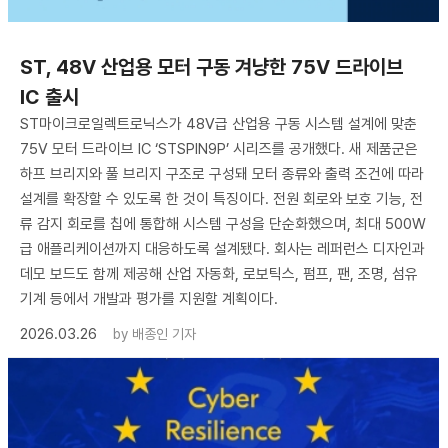
ST, 48V 산업용 모터 구동 겨냥한 75V 드라이브
IC 출시
ST마이크로일렉트로닉스가 48V급 산업용 구동 시스템 설계에 맞춘
75V 모터 드라이브 IC ‘STSPIN9P’ 시리즈를 공개했다. 새 제품군은
하프 브리지와 풀 브리지 구조로 구성돼 모터 종류와 출력 조건에 따라
설계를 확장할 수 있도록 한 것이 특징이다. 전원 회로와 보호 기능, 전
류 감지 회로를 칩에 통합해 시스템 구성을 단순화했으며, 최대 500W
급 애플리케이션까지 대응하도록 설계됐다. 회사는 레퍼런스 디자인과
데모 보드도 함께 제공해 산업 자동화, 로보틱스, 펌프, 팬, 조명, 섬유
기계 등에서 개발과 평가를 지원할 계획이다.
2026.03.26
by
배종인 기자