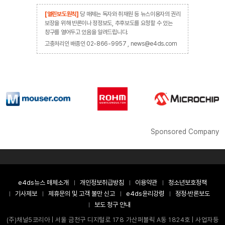
[열린보도원칙]
당 매체는 독자와 취재원 등 뉴스이용자의 권리
보장을 위해 반론이나 정정보도, 추후보도를 요청할 수 있는
창구를 열어두고 있음을 알려드립니다.
고충처리인 배종인 02-866-9957 , news@e4ds.com
Sponsored Company
e4ds뉴스 매체소개
개인정보취급방침
이용약관
청소년보호정책
기사제보
제휴문의 및 고객 불만 신고
e4ds윤리강령
정정·반론보도
보도 청구 안내
(주)채널5코리아 | 서울 금천구 디지털로 178 가산퍼블릭 A동 1824호 | 사업자등