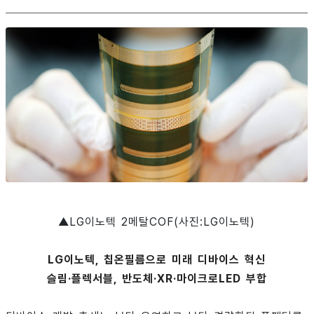
▲LG이노텍 2메탈COF(사진:LG이노텍)
LG이노텍, 칩온필름으로 미래 디바이스 혁신
슬림·플렉서블, 반도체·XR·마이크로LED 부합