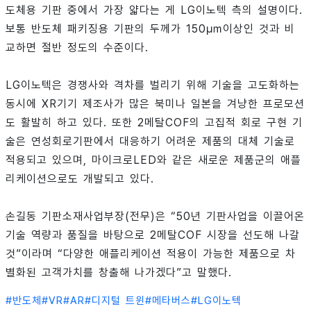
도체용 기판 중에서 가장 얇다는 게 LG이노텍 측의 설명이다.
보통 반도체 패키징용 기판의 두께가 150㎛이상인 것과 비
교하면 절반 정도의 수준이다.
LG이노텍은 경쟁사와 격차를 벌리기 위해 기술을 고도화하는
동시에 XR기기 제조사가 많은 북미나 일본을 겨냥한 프로모션
도 활발히 하고 있다. 또한 2메탈COF의 고집적 회로 구현 기
술은 연성회로기판에서 대응하기 어려운 제품의 대체 기술로
적용되고 있으며, 마이크로LED와 같은 새로운 제품군의 애플
리케이션으로도 개발되고 있다.
손길동 기판소재사업부장(전무)은 “50년 기판사업을 이끌어온
기술 역량과 품질을 바탕으로 2메탈COF 시장을 선도해 나갈
것”이라며 “다양한 애플리케이션 적용이 가능한 제품으로 차
별화된 고객가치를 창출해 나가겠다”고 말했다.
#
반도체
#
VR
#
AR
#
디지털 트윈
#
메타버스
#
LG이노텍