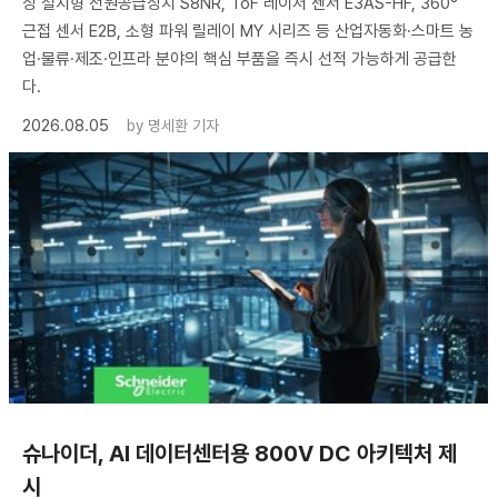
장 설치형 전원공급장치 S8NR, ToF 레이저 센서 E3AS-HF, 360°
근접 센서 E2B, 소형 파워 릴레이 MY 시리즈 등 산업자동화·스마트 농
업·물류·제조·인프라 분야의 핵심 부품을 즉시 선적 가능하게 공급한
다.
2026.08.05
by
명세환 기자
슈나이더, AI 데이터센터용 800V DC 아키텍처 제
시