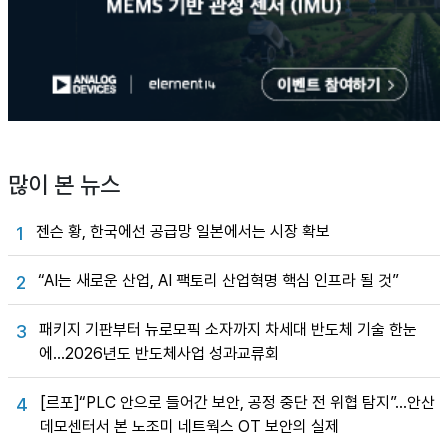
많이 본 뉴스
젠슨 황, 한국에선 공급망 일본에서는 시장 확보
1
“AI는 새로운 산업, AI 팩토리 산업혁명 핵심 인프라 될 것”
2
패키지 기판부터 뉴로모픽 소자까지 차세대 반도체 기술 한눈
3
에…2026년도 반도체사업 성과교류회
[르포]“PLC 안으로 들어간 보안, 공정 중단 전 위협 탐지”…안산
4
데모센터서 본 노조미 네트웍스 OT 보안의 실제