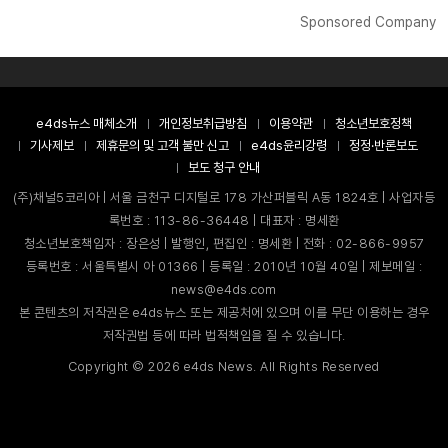
Sponsored Company
e4ds뉴스 매체소개
개인정보취급방침
이용약관
청소년보호정책
기사제보
제휴문의 및 고객 불만 신고
e4ds윤리강령
정정·반론보도
보도 청구 안내
(주)채널5코리아 | 서울 금천구 디지털로 178 가산퍼블릭 A동 1824호 | 사업자등
록번호 : 113-86-36448 | 대표자 : 명세환
청소년보호책임자 : 장은성 | 발행인, 편집인 : 명세환 | 전화 : 02-866-9957
등록번호 : 서울특별시 아 01366 | 등록일 : 2010년 10월 40일 | 제보메일 :
news@e4ds.com
본 콘텐츠의 저작권은 e4ds뉴스 또는 제공처에 있으며 이를 무단 이용하는 경우
저작권법 등에 따라 법적책임을 질 수 있습니다.
Copyright ©
2026
e4ds News. All Rights Reserved