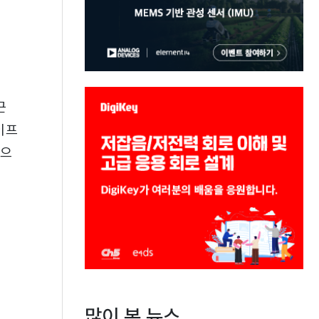
근
이프
적으
많이 본 뉴스