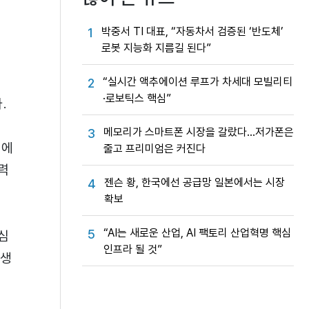
박중서 TI 대표, “자동차서 검증된 ‘반도체’
1
로봇 지능화 지름길 된다”
C
“실시간 액추에이션 루프가 차세대 모빌리티
2
·로보틱스 핵심”
.
메모리가 스마트폰 시장을 갈랐다…저가폰은
3
U에
줄고 프리미엄은 커진다
력
젠슨 황, 한국에선 공급망 일본에서는 시장
4
확보
“AI는 새로운 산업, AI 팩토리 산업혁명 핵심
5
핵심
인프라 될 것”
 생