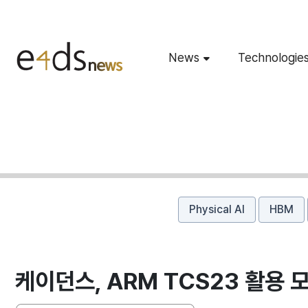
News
Technologie
Physical AI
HBM
케이던스, ARM TCS23 활용