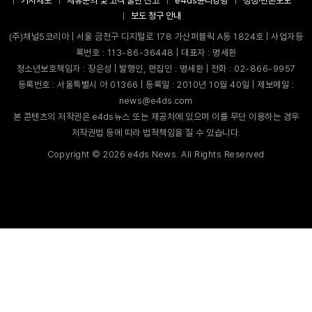
기사제보
제휴문의 및 고객 불만 신고
e4ds윤리강령
정정·반론보도
보도 청구 안내
(주)채널5코리아 | 서울 금천구 디지털로 178 가산퍼블릭 A동 1824호 | 사업자등
록번호 : 113-86-36448 | 대표자 : 명세환
청소년보호책임자 : 장은성 | 발행인, 편집인 : 명세환 | 전화 : 02-866-9957
등록번호 : 서울특별시 아 01366 | 등록일 : 2010년 10월 40일 | 제보메일 :
news@e4ds.com
본 콘텐츠의 저작권은 e4ds뉴스 또는 제공처에 있으며 이를 무단 이용하는 경우
저작권법 등에 따라 법적책임을 질 수 있습니다.
Copyright ©
2026
e4ds News. All Rights Reserved