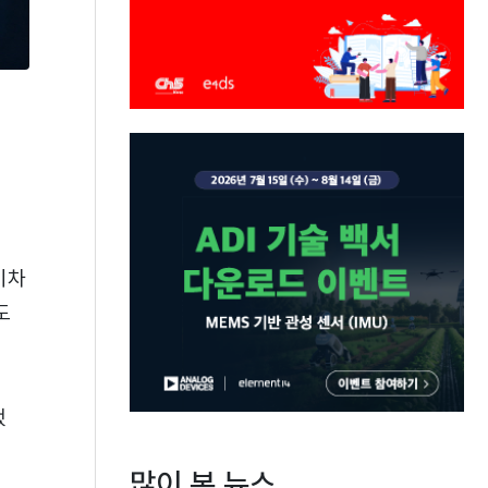
기차
도
했
많이 본 뉴스