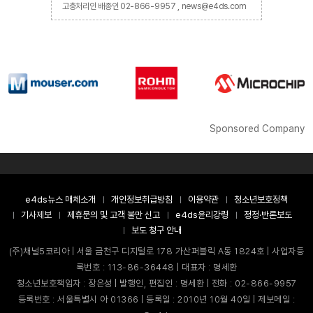
고충처리인 배종인 02-866-9957 , news@e4ds.com
Sponsored Company
e4ds뉴스 매체소개
개인정보취급방침
이용약관
청소년보호정책
기사제보
제휴문의 및 고객 불만 신고
e4ds윤리강령
정정·반론보도
보도 청구 안내
(주)채널5코리아 | 서울 금천구 디지털로 178 가산퍼블릭 A동 1824호 | 사업자등
록번호 : 113-86-36448 | 대표자 : 명세환
청소년보호책임자 : 장은성 | 발행인, 편집인 : 명세환 | 전화 : 02-866-9957
등록번호 : 서울특별시 아 01366 | 등록일 : 2010년 10월 40일 | 제보메일 :