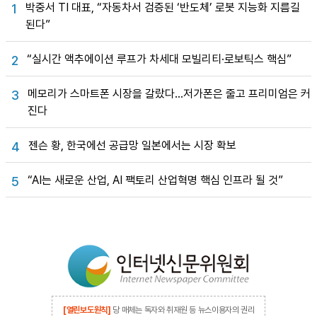
박중서 TI 대표, “자동차서 검증된 ‘반도체’ 로봇 지능화 지름길
1
된다”
“실시간 액추에이션 루프가 차세대 모빌리티·로보틱스 핵심”
2
메모리가 스마트폰 시장을 갈랐다…저가폰은 줄고 프리미엄은 커
3
진다
젠슨 황, 한국에선 공급망 일본에서는 시장 확보
4
“AI는 새로운 산업, AI 팩토리 산업혁명 핵심 인프라 될 것”
5
[열린보도원칙]
당 매체는 독자와 취재원 등 뉴스이용자의 권리