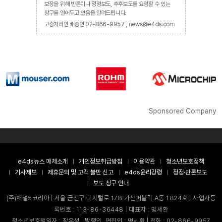
보장을 위해 반론이나 정정보도, 추후보도를 요청할 수 있는
창구를 열어두고 있음을 알려드립니다.
고충처리인 배종인 02-866-9957 , news@e4ds.com
Sponsored Company
e4ds뉴스 매체소개
개인정보취급방침
이용약관
청소년보호정책
기사제보
제휴문의 및 고객 불만 신고
e4ds윤리강령
정정·반론보도
보도 청구 안내
(주)채널5코리아 | 서울 금천구 디지털로 178 가산퍼블릭 A동 1824호 | 사업자등
록번호 : 113-86-36448 | 대표자 : 명세환
청소년보호책임자 : 장은성 | 발행인, 편집인 : 명세환 | 전화 : 02-866-9957