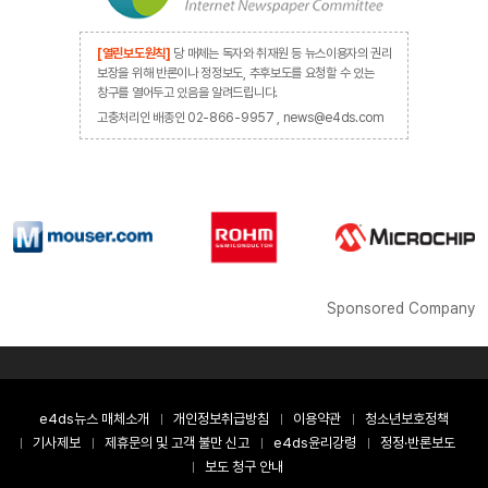
[열린보도원칙]
당 매체는 독자와 취재원 등 뉴스이용자의 권리
보장을 위해 반론이나 정정보도, 추후보도를 요청할 수 있는
창구를 열어두고 있음을 알려드립니다.
고충처리인 배종인 02-866-9957 , news@e4ds.com
Sponsored Company
e4ds뉴스 매체소개
개인정보취급방침
이용약관
청소년보호정책
기사제보
제휴문의 및 고객 불만 신고
e4ds윤리강령
정정·반론보도
보도 청구 안내