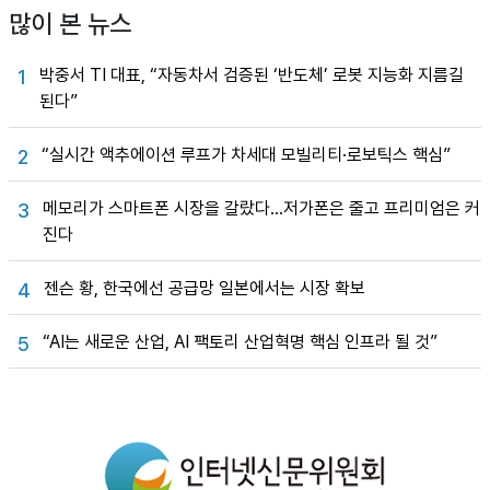
많이 본 뉴스
박중서 TI 대표, “자동차서 검증된 ‘반도체’ 로봇 지능화 지름길
1
된다”
“실시간 액추에이션 루프가 차세대 모빌리티·로보틱스 핵심”
2
메모리가 스마트폰 시장을 갈랐다…저가폰은 줄고 프리미엄은 커
3
진다
젠슨 황, 한국에선 공급망 일본에서는 시장 확보
4
“AI는 새로운 산업, AI 팩토리 산업혁명 핵심 인프라 될 것”
5