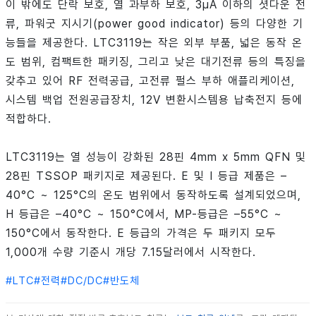
이 밖에도 단락 보호, 열 과부하 보호, 3µA 이하의 셧다운 전
류, 파워굿 지시기(power good indicator) 등의 다양한 기
능들을 제공한다. LTC3119는 작은 외부 부품, 넓은 동작 온
도 범위, 컴팩트한 패키징, 그리고 낮은 대기전류 등의 특징을
갖추고 있어 RF 전력공급, 고전류 펄스 부하 애플리케이션,
시스템 백업 전원공급장치, 12V 변환시스템용 납축전지 등에
적합하다.
LTC3119는 열 성능이 강화된 28핀 4mm x 5mm QFN 및
28핀 TSSOP 패키지로 제공된다. E 및 I 등급 제품은 –
40°C ~ 125°C의 온도 범위에서 동작하도록 설계되었으며,
H 등급은 –40°C ~ 150°C에서, MP-등급은 –55°C ~
150°C에서 동작한다. E 등급의 가격은 두 패키지 모두
1,000개 수량 기준시 개당 7.15달러에서 시작한다.
#
LTC
#
전력
#
DC/DC
#
반도체