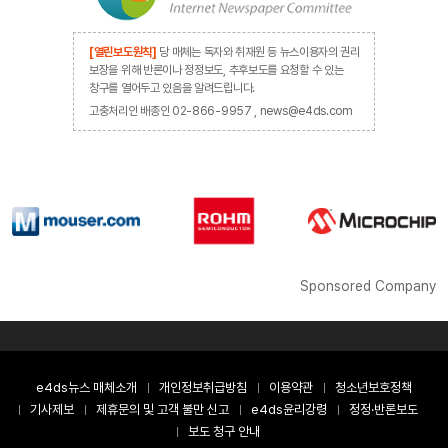
[열린보도원칙]
당 매체는 독자와 취재원 등 뉴스이용자의 권리
보장을 위해 반론이나 정정보도, 추후보도를 요청할 수 있는
창구를 열어두고 있음을 알려드립니다.
고충처리인 배종인 02-866-9957 , news@e4ds.com
Sponsored Company
e4ds뉴스 매체소개
개인정보취급방침
이용약관
청소년보호정책
기사제보
제휴문의 및 고객 불만 신고
e4ds윤리강령
정정·반론보도
보도 청구 안내